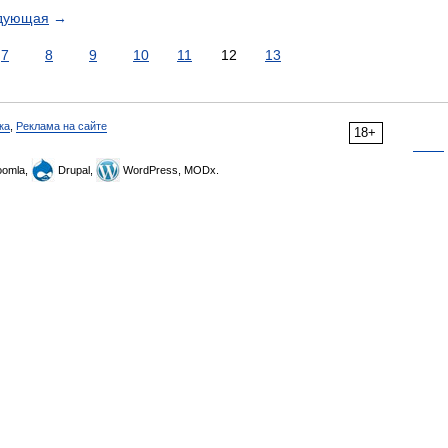
дующая
→
7
8
9
10
11
12
13
ка
,
Реклама на сайте
18+
omla,
Drupal,
WordPress, MODx.