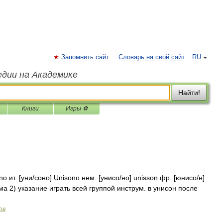
Запомнить сайт
Словарь на свой сайт
RU
едии на Академике
Найти!
Книги
Игры ⚽
no ит. [уни/соно] Unisono нем. [унисо/но] unisson фр. [юнисо/н]
има 2) указание играть всей группой инструм. в унисон после
ов