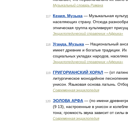
Музыкальный словарь Римана
Кения. Музыка
— Музыкальная культур
117
населяющих страну. Отсюда разнообра
этническая группа культивирует прису
Энциклопедический справочник «Африка»
Уганда. Музыка
— Национальный ансам
118
имеет древние и богатые традиции. Их
социальных укладах народов, населяю
Энциклопедический справочник «Африка»
ГРИГОРИАНСКИЙ ХОРАЛ
— (от латинс
119
литургическое монодийное песнопение
унисон. Языковая основа латынь. Отбо
Современная энциклопедия
ЭОЛОВА АРФА
— (по имени древнегре
120
(9 13), настроенные в унисон и колеб
тона; громкость звука зависит от силы 
Современная энциклопедия