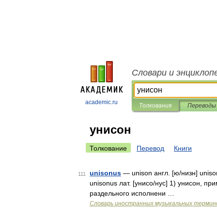
Словари и энциклоп
academic.ru
Толкования
Переводы
унисон
Толкование
Перевод
Книги
unisonus
— unison англ. [ю/низн] uniso
111
unisonus лат. [унисо/нус] 1) унисон, пр
раздельного исполнени …
Словарь иностранных музыкальных термин