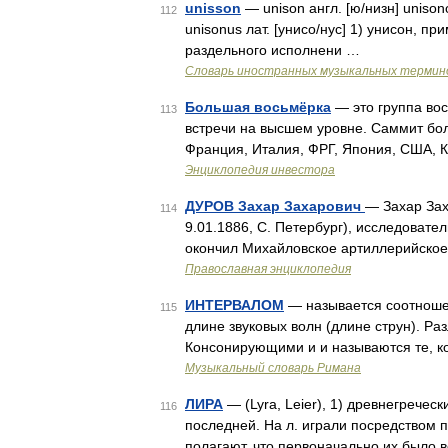
unisson
— unison англ. [ю/низн] unisono
112
unisonus лат. [унисо/нус] 1) унисон, пр
раздельного исполнени …
Словарь иностранных музыкальных термин
Большая восьмёрка
— это группа во
113
встречи на высшем уровне. Саммит бол
Франция, Италия, ФРГ, Япония, США, 
Энциклопедия инвестора
ДУРОВ Захар Захарович
— Захар Зах
114
9.01.1886, С. Петербург), исследовател
окончил Михайловское артиллерийское 
Православная энциклопедия
ИНТЕРВАЛОМ
— называется соотношени
115
длине звуковых волн (длине струн). Р
Консонирующими и и называются те, к
Музыкальный словарь Римана
ЛИРА
— (Lyra, Leier), 1) древнегречес
116
последней. На л. играли посредством п
полагают, что первоначально их было вс