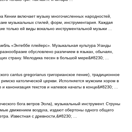
а Кении включает музыку многочисленных народностей,
зие музыкальных стилей, форм, инструментария. Каждая
щие только ей виды вокально инструментальной музыки …
бль «Энтеббе плейерс». Музыкальная культура Уганды
 разнообразие обусловлено различием в языках, обычаях,
щих страну. Мелодика песен в большой мере&#8230; …
кого cantus gregorianus григорианское пение), традиционное
 римско католической церкви. Исполняется мужским хором в
р и канонизация текстов и напевов начаты в конце&#8230; …
ческого бога ветров Эола), музыкальный инструмент. Струны
лемые движением воздуха, издают обертоны одного общего
ветра. Известная с древности,&#8230; …