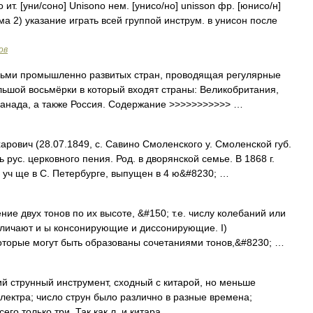
 ит. [уни/соно] Unisono нем. [унисо/но] unisson фр. [юнисо/н]
има 2) указание играть всей группой инструм. в унисон после
ов
сьми промышленно развитых стран, проводящая регулярные
ьшой восьмёрки в который входят страны: Великобритания,
Канада, а также Россия. Содержание >>>>>>>>>>> …
арович (28.07.1849, с. Савино Смоленского у. Смоленской губ.
ь рус. церковного пения. Род. в дворянской семье. В 1868 г.
уч ще в С. Петербурге, выпущен в 4 ю&#8230; …
е двух тонов по их высоте, &#150; т.е. числу колебаний или
азличают и ы консонирующие и диссонирующие. I)
оторые могут быть образованы сочетаниями тонов,&#8230; …
кий струнный инструмент, сходный с китарой, но меньше
лектра; число струн было различно в разные времена;
его только три. Так как л. и китара …