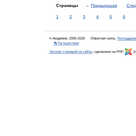
Страницы
←
Предыдущая
Сле
1
2
3
4
5
6
© Академик, 2000-2026
Обратная связь:
Техподдерж
👣 Путешествия
Экспорт словарей на сайты
, сделанные на PHP,
Jo